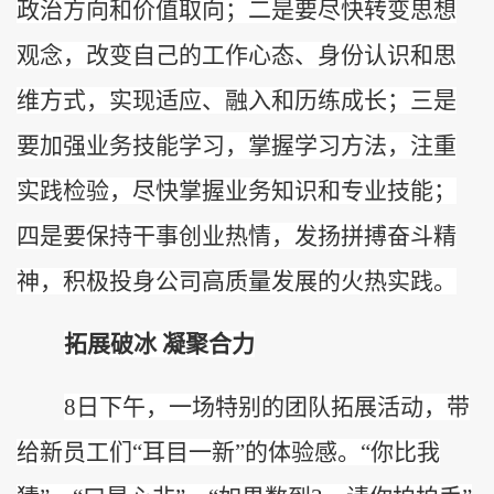
政治方向和价值取向
；二是要
尽快转变思想
观念，改变自己的工作心态、身份认识和思
维方式，实现适应、融入和历练成长；三是
要
加强业务技能学习，掌握学习方法，注重
实践检验，尽快掌握业务知识和专业技能；
四是
要
保持干事创业热情，发扬拼搏奋斗精
神
，积极
投身
公司高质量发展的
火热
实践。
拓展破冰
凝聚合力
8日下午，一场特别的
团队拓展活动，带
给
新员工
们
“耳目一新”的体验感
。
“
你比我