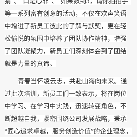
猜
”、“
口是心非
”、“
如果数到
3，请你拍拍手
”
等一系列富有创意的活动，不仅
在欢声笑语
中
增进了新员工彼此的了解与默契，更
在轻
松愉悦的氛围中
培养了团队协作精神，增强
了团队凝聚力，新员工们深刻体会到了团结
就是力量的真谛。
青春当怀凌云志，共赴山海向未来。
通
过此次培训，
新员工们一致表示
，
将在岗位
中学习、在学习中实践，迅速转变角色，不
断超越自我，紧密围绕公司发展战略，秉承
“
匠心追求卓越，服务创造价值
”的
企业理念
，