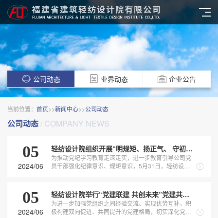
公司动态
业界动态
企业公告
当前位置：
首页
>>
新闻中心
>>
公司动态
公司动态
/ COMPANY NEWS
05
轻纺设计院组织开展“明规矩、扬正气、 守初心”党性锻炼活动
为推动党纪学习教育走深走实，进一步教育引导公司党
2024/06
员干部强化纪律意识、规矩意识，5月31日，轻纺设计
院党委组织在职党员、年轻干部、新任职党员领导干部
等前往福建省革命历史纪念馆开展“明规矩、扬正气、守
初心”党性锻炼活动。集体合影在展厅内，党员同志跟随
05
轻纺设计院举行“党建联建 共创未来”党建共建暨廉洁共建活动启动仪式
讲解员参观了“新时代新福建”主题展...
为进一步加强党组织之间经验交流、实现优势互补，积
2024/06
极构建双向促进、共同提升的党建格局，切实深化党建