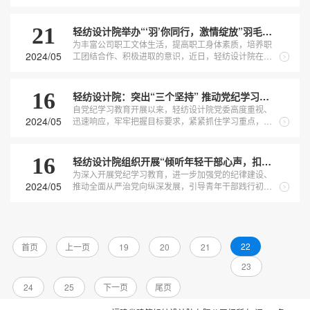
引领、凝聚发展动力，5月28日下午，轻纺设计院第二
党支部以“转变观念、强化执行、提升能力”活动为载
体，主动领题，在长乐职业中专学校实训中心1#楼工程
21
轻纺设计院举办“‘羽’你同行，激情绽放”羽毛球赛
项目上开展“党建联建 共创未来”党建...
为丰富公司职工文体生活，提高职工身体素质，培养职
2024/05
工团结合作、积极进取的意识，近日，轻纺设计院在金
鸡山联盟羽毛球馆举办“‘羽’你同行，激情绽放”羽毛球比
赛。本次羽毛球赛为KOF团队挑战赛和3v3追逐赛，共
21名羽毛球爱好者参加。在KOF团队挑战赛中，各队员
16
轻纺设计院：突出“三个坚持” 推动党纪学习教育走深走实
坚持公平竞争的原则，激情澎...
自党纪学习教育开展以来，轻纺设计院党委高度重视、
2024/05
迅速响应，牢牢把握目标要求，紧紧抓住学习重点，引
导党员干部学纪、知纪、明纪、守纪，突出“三个坚
持”，推动党纪学习教育走深走实，为企业高质量发展提
供坚强纪律保障。坚持政治引领，确保动员部署“快”。
16
轻纺设计院组织开展“倾听年轻干部心声，扣好廉洁从业第一粒扣子”座谈会
轻纺设计院第一时间召开党纪学习教育专题...
为深入开展党纪学习教育，进一步加强党的纪律建设、
2024/05
推动全面从严治党向纵深发展，引导青年干部践行初心
使命，提升党性修养和思想境界，5月8日下午，轻纺设
计院组织开展“倾听年轻干部心声，扣好廉洁从业第一粒
扣子”座谈会。公司党委书记、董事长、总经理陈家春出
席活动并讲话，公司各职能部室负责人...
22
首页
上一页
19
20
21
23
24
25
下一页
尾页