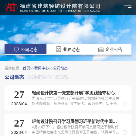
公司动态
业界动态
企业公告
当前位置：
首页
>>
新闻中心
>>
公司动态
公司动态
/ COMPANY NEWS
27
轻纺设计院第一党支部开展“学思践悟守初心， 砥砺奋进新征程”主题党日活动
为深入开展学习贯彻习近平新时代中国特色社会主义思
2023/04
想主题教育，积极落实“深学争优、敢为争先、实干争
效”行动，进一步提升党员干部党性修养，增强担当奉献
意识，为奋进新征程凝聚力量，4月26日，轻纺设计院
第一党支部组织党员赴潮江楼、马尾船政文化城和福建
27
轻纺设计院召开学习贯彻习近平新时代中国特色社会主义思想主题教育工作会议
省革命历史纪念馆，开展“学思践悟守初...
4月20日下午，轻纺设计院召开学习贯彻习近平新时代
2023/04
中国特色社会主义思想主题教育工作会议，认真学习贯