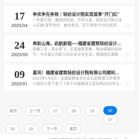
彻习近平总书记在中央主题教育工作会议上的重要讲话
精神，传达学习中央、福建省委、控股公司主题教育工
作会议的主要内容和精神要求，并对公司开展主题教育
17
争优争先争效｜轻纺设计院实现首季“开门红”
进行动员安排。公司党委书记、董事长、总...
一年看开局，春耕庶秋获。开年以来，轻纺设计院以深
2023/04
入实施“深学争优、敢为争先、实干争效”行动为抓手，
坚持高质量发展不懈怠，以拼的姿态、抢的劲头，跑出
开局“加速度”，推动公司发展稳中有进、提质增效。一
季度，公司充分发挥全产业链优势，积极推进和发展全
24
奔赴山海，启航新程----福建省建筑轻纺设计院有限公司开展职工春游活动
过程咨询、市政公用工程、工业项目等业...
阳春三月，草长莺飞，正是踏青赏春、陶冶情操的好时
2023/03
节。为丰富公司职工的业余文化生活，增强团队凝聚
力，3月11日--3月18日，公司工会分两批组织职工前往
连江平流尾地质公园、奇达村、定海湾山海运动小镇开
展春游活动，感受明媚春光。在连江平流尾地质公园，
09
喜讯！福建省建筑轻纺设计院有限公司顺利通过国家高新技术企业认定
大家充分感受了位于福州最东端、与马...
2023年1月6日，全国高新技术企业认定管理工作领导
2023/01
小组办公室下发了《关于对福建省认定机构2022年认定
的第二批高新技术企业进行备案的公告》，福建省建筑
轻纺设计院有限公司顺利通过国家高新技术企业认定。
近年来，设计院坚持创新驱动发展，不断加大科研投
入，先后获得各类专利21项、软件著...
30
首页
上一页
27
28
29
31
32
33
下一页
尾页