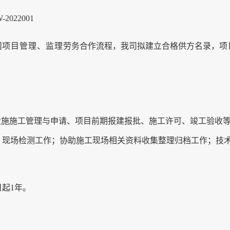
-2022001
司
项目管理、监
理
劳务合作流程，我司拟建立合格供方名录，
项
。
设施施工管理与申请
、
项目前期报建报批
、施工许可
、
竣工验收
、现场
检测
工作；协助施工现场
相关资料收集整理
归档
工作
；
技
日起
1
年。