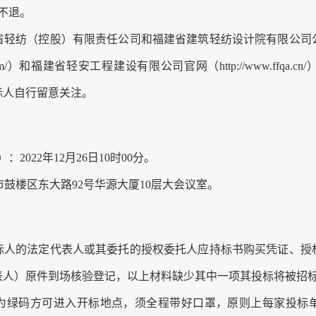
不退。
省轻纺（控股）有限责任公司
和
福建省建筑轻纺设计院有限公司
com/）
和
福建省轻安工程建设有限公司
官网（
http://www.ffqa.cn/
标人自行留意关注。
）：
2022年
12
月
26
日
10
时
00分
。
市鼓楼区东大路
92号华源大厦10层大会议室。
标人的法定代表人或其委托的授权委托人应持标书购买凭证、授
表人
）原件到场核验登记，以上材料缺少其中一项其投标将被招
为绿码方可进入开标地点，须全程带好口罩，原则上每家投标