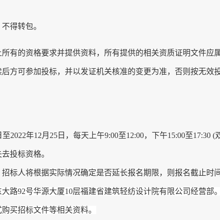
，不得转包。
上所有的资格要求并提供资料，所有提供的相关资质证明文件应
续后方可参加投标，并以发证机关核准的变更为准，否则按无效
日至
2022年
12
月
25
日
，每天上午
9:00至12:00，下午1
5
:00至17:
3
0
失去投标资格。
，
招标人
将根据实际情况确定是否延长报名期限，则报名截止时
东大路
92号华源大厦10层福建省建筑轻纺设计院有限公司
经营部
式购买招标文件等相关资料
。