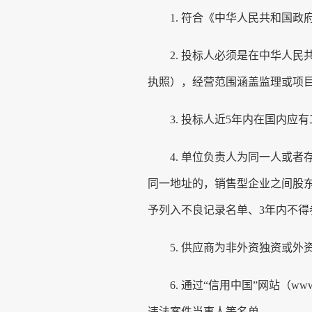
1.
符合《中华人民共和国
政
2.
投标人必须是在中华人民
执照
）
，
经营范围涵盖监理或项
3.
投标人近
5
年内在国内应有
4.
单位负责人为同一人或者
同一地址的，销售型企业之间股
予列入不良记录名单、
3年内不得
5.
供应商为非外资独资或外
6.
通过
“信用中国”网站（www.
违法案件当事人等名单。