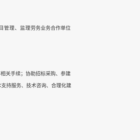
目管理、监
理
劳务业务合作单位
等
相
关
手续
；协助招标采购、参建
术支持服务、
技术
咨询
、合理化建