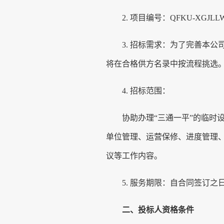
2.
项目编号：
QFKU-XGJLLW
3.
招标
需求：为了完善本公
将在合格供方名录中按流程挑选
4.
招标
范围：
协助
办理
“三通一平”的临时
单位管理、运营保修、进度管理
议
等工作内容
。
5.
服务期限：自合同签订之
二、
投标人资格条件